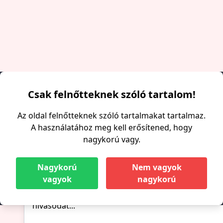
Csak felnőtteknek szóló tartalom!
Főoldal
/
Szeged
/ Fruzsi
Az oldal felnőtteknek szóló tartalmakat tartalmaz.
Fruzsi, 23
A használatához meg kell erősítened, hogy
nagykorú vagy.
Szeged
Nagykorú
Nem vagyok
vagyok
nagykorú
Meghívom szenvedélyes szexuális találkozóra a la
elmegyek hozzád is... Hívj meg, és megbeszéljük a 
hívásodat...