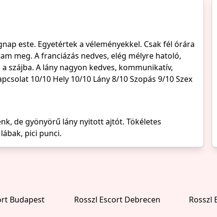
nap este. Egyetértek a véleményekkel. Csak fél órára
tam meg. A franciázás nedves, elég mélyre hatoló,
zés a szájba. A lány nagyon kedves, kommunikatív,
pcsolat 10/10 Hely 10/10 Lány 8/10 Szopás 9/10 Szex
énk, de gyönyörű lány nyitott ajtót. Tökéletes
ábak, pici punci.
ort Budapest
Rosszl Escort Debrecen
Rosszl 