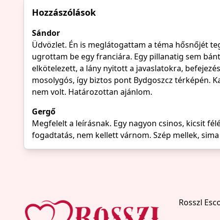
Hozzászólások
Sándor
Üdvözlet. Én is meglátogattam a téma hősnőjét teg
ugrottam be egy franciára. Egy pillanatig sem bán
elkötelezett, a lány nyitott a javaslatokra, befeje
mosolygós, így biztos pont Bydgoszcz térképén. Ka
nem volt. Határozottan ajánlom.
Gergő
Megfelelt a leírásnak. Egy nagyon csinos, kicsit fél
fogadtatás, nem kellett várnom. Szép mellek, sima l
Rosszl Esc