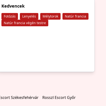
Kedvencek
Fotózás
Lenyelés
Mélytorok
Natúr francia
Natúr francia végén testre
Escort Székesfehérvár
Rosszl Escort Győr